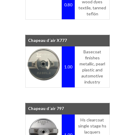
wood dyes
0.80
textile, tanned
teflón
Chapeau d´air X777
Basecoat
finishes
metallic, pearl
1.00
plastic and
automotive
industry
Chapeau d´air 797
Hs clearcoat
single stage hs
lacquers
1.00