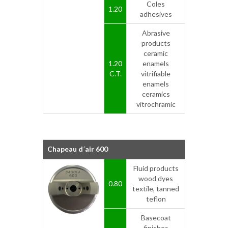
Coles
1.20
adhesives
Abrasive
products
ceramic
1.20
enamels
C.T.
vitrifiable
enamels
ceramics
vitrochramic
Chapeau d´air 600
Fluid products
wood dyes
0.80
textile, tanned
teflon
Basecoat
finishes