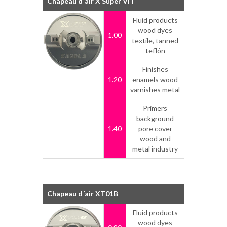
Chapeau d´air X Super VIT
Fluid products
wood dyes
1.00
textile, tanned
teflón
Finishes
1.20
enamels wood
varnishes metal
Primers
background
1.40
pore cover
wood and
metal industry
Chapeau d´air XT01B
Fluid products
wood dyes