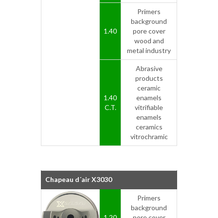
Primers
background
1.40
pore cover
wood and
metal industry
Abrasive
products
ceramic
1.40
enamels
C.T.
vitrifiable
enamels
ceramics
vitrochramic
Chapeau d´air X3030
Primers
background
1.20
pore cover