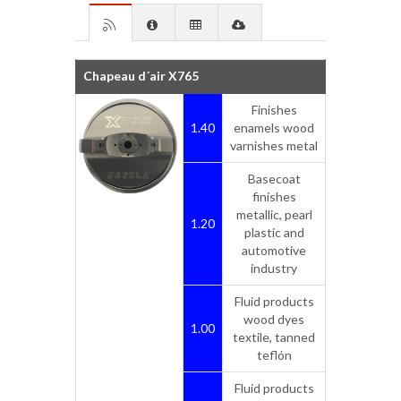
Chapeau d´air X765
Finishes
1.40
enamels wood
varnishes metal
Basecoat
finishes
metallic, pearl
1.20
plastic and
automotive
industry
Fluid products
wood dyes
1.00
textile, tanned
teflón
Fluid products