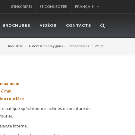
S'INSCRIRE!
SE CONNECTER
FRANÇAIS
!
BROCHURES
VIDÉOS
CONTACTS
Industrie
Automatic spray guns
Other series
V2 PD
t maximum
 6 mm.
ion routière
utomatique spécial pour machines de peinture de
outier.
lange interne.