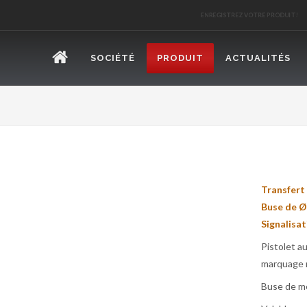
ENREGISTREZ VOTRE PRODUIT
SOCIÉTÉ
PRODUIT
ACTUALITÉS
Transfer
Buse de Ø
Signalisat
Pistolet a
marquage r
Buse de mé