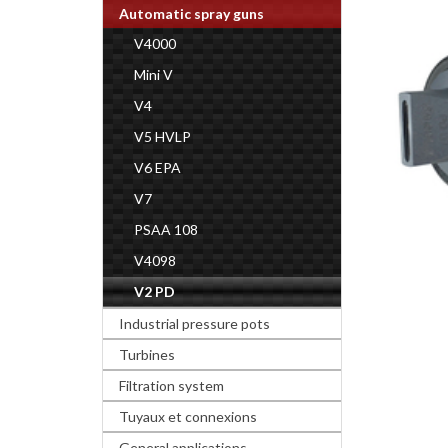
Automatic spray guns
V4000
Mini V
V4
V5 HVLP
V6 EPA
V7
PSAA 108
V4098
V2 PD
Industrial pressure pots
Turbines
Filtration system
Tuyaux et connexions
General applications