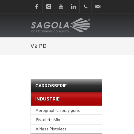
Facebook
Instagram
Youtube
Linkedin
+34
sagola@sagola.com
945
V2 PD
214
150
CARROSSERIE
INDUSTRIE
Aerographic spray guns
Pistolets Mix
Airless Pistolets