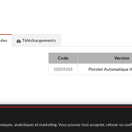
des
Téléchargements
Code
Version
10259203
Pistolet Automatique 
in)
ité
/
Contacte
chniques, analytiques et marketing. Vous pouvez tout accepter, refuser ou confi
cookies