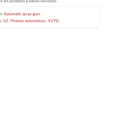
r les produits à haute viscosité.
ie:
Automatic spray guns
s:
V2
,
Pistolas automáticas
,
V2 PD