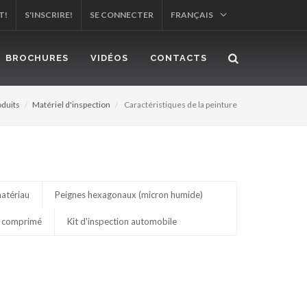
T!
S'INSCRIRE!
SE CONNECTER
FRANÇAIS
BROCHURES
VIDÉOS
CONTACTS
oduits
Matériel d'inspection
Caractéristiques de la peinture
matériau
Peignes hexagonaux (micron humide)
ir comprimé
Kit d'inspection automobile