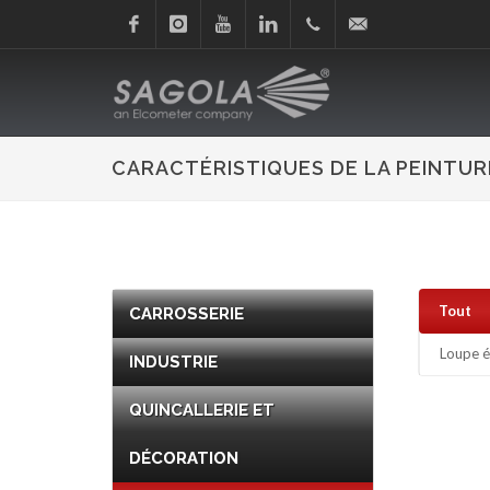
Facebook
Instagram
Youtube
Linkedin
+34
sagola@sagola.com
945
CARACTÉRISTIQUES DE LA PEINTUR
214
150
Tout
CARROSSERIE
Loupe é
INDUSTRIE
QUINCALLERIE ET
DÉCORATION