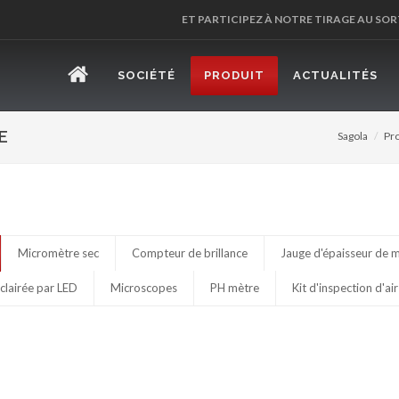
ET PARTICIPEZ À NOTRE TIRAGE AU SOR
SOCIÉTÉ
PRODUIT
ACTUALITÉS
E
Sagola
Pr
Micromètre sec
Compteur de brillance
Jauge d'épaisseur de 
clairée par LED
Microscopes
PH mètre
Kit d'inspection d'a