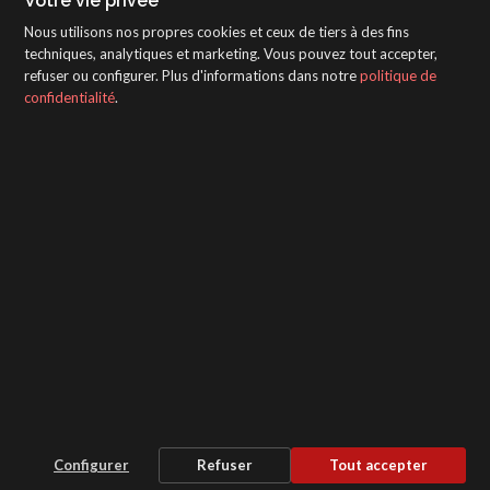
Votre vie privée
Nous utilisons nos propres cookies et ceux de tiers à des fins
techniques, analytiques et marketing. Vous pouvez tout accepter,
refuser ou configurer. Plus d'informations dans notre
politique de
confidentialité
.
SAGOLA - Urartea 6 - Vitoria-Gasteiz 01010
(Álava-Spain)
Intranet
/
WebMail
/
Mentions légales et confidentialité
/
Whistleblower Protection Channel
/
Configurer
Refuser
Tout accepter
Paramètres des cookies