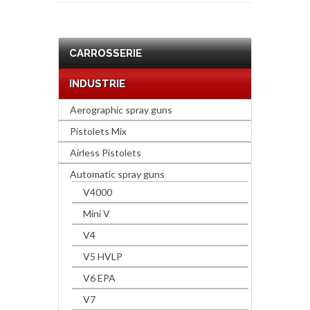
CARROSSERIE
INDUSTRIE
Aerographic spray guns
Pistolets Mix
Airless Pistolets
Automatic spray guns
V4000
Mini V
V4
V5 HVLP
V6 EPA
V7