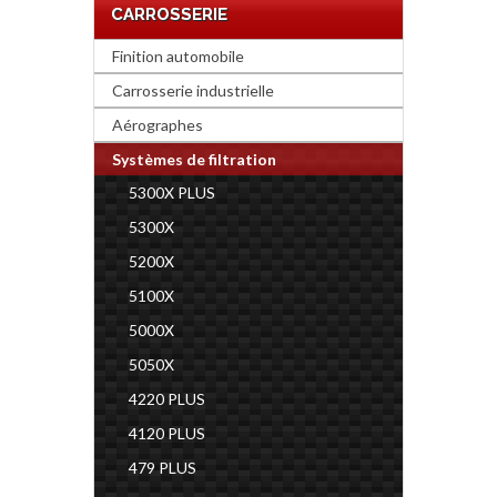
CARROSSERIE
Finition automobile
Carrosserie industrielle
Aérographes
Systèmes de filtration
5300X PLUS
5300X
5200X
5100X
5000X
5050X
4220 PLUS
4120 PLUS
479 PLUS