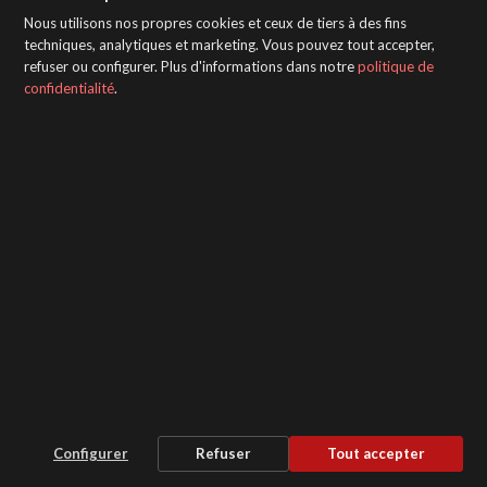
Nous utilisons nos propres cookies et ceux de tiers à des fins
MATÉRIEL D'INSPECTION
techniques, analytiques et marketing. Vous pouvez tout accepter,
refuser ou configurer. Plus d'informations dans notre
politique de
confidentialité
.
SAGOLA - Urartea 6 - Vitoria-Gasteiz 01010
(Álava-Spain)
Intranet
/
WebMail
/
Mentions légales et confidentialité
/
Whistleblower Protection Channel
/
Configurer
Refuser
Tout accepter
Paramètres des cookies