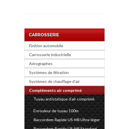
CARROSSERIE
Finition automobile
Carrosserie industrielle
Aérographes
Systèmes de filtration
Systèmes de chauffage d'air
Compléments air comprimé
Tuyau antistatique d’air comprimé
Enrouleur de tuyau 100m
Raccordem Rapide US-Mil Ultra-léger
Raccordem Rapide US-Mil Standard