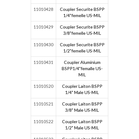
11010428
Coupler Securite BSPP
1/4"femelle US-MIL
11010429
Coupler Securite BSPP
3/8"femelle US-MIL
11010430
Coupler Securite BSPP
1/2"femelle US-MIL
11010431
Coupler Aluminium
BSPP1/4"femalle US-
MIL
11010520
Coupler Laiton BSPP
1/4" Male US-MIL
11010521
Coupler Laiton BSPP
3/8" Male US-MIL
11010522
Coupler Laiton BSPP
1/2" Male US-MIL