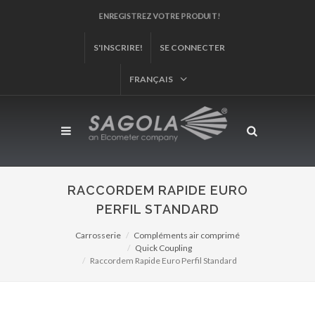
ENREGISTREZ VOTRE PRODUIT!
S'INSCRIRE!
SE CONNECTER
FRANÇAIS
RACCORDEM RAPIDE EURO
PERFIL STANDARD
Carrosserie
Compléments air comprimé
Quick Coupling
Raccordem Rapide Euro Perfil Standard