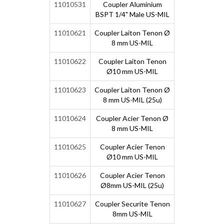
11010531
Coupler Aluminium
BSPT 1/4" Male US-MIL
11010621
Coupler Laiton Tenon Ø
8 mm US-MIL
11010622
Coupler Laiton Tenon
Ø10 mm US-MIL
11010623
Coupler Laiton Tenon Ø
8 mm US-MIL (25u)
11010624
Coupler Acier Tenon Ø
8 mm US-MIL
11010625
Coupler Acier Tenon
Ø10 mm US-MIL
11010626
Coupler Acier Tenon
Ø8mm US-MIL (25u)
11010627
Coupler Securite Tenon
8mm US-MIL