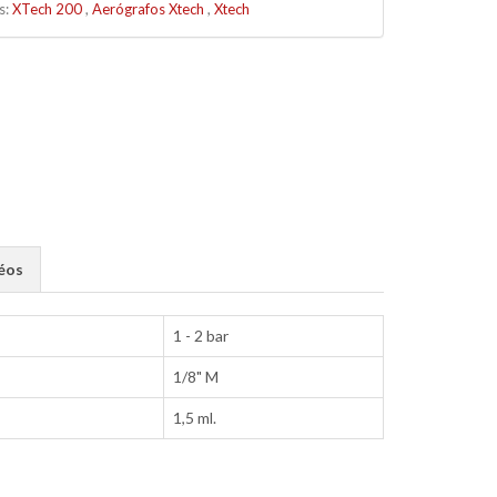
s:
XTech 200
,
Aerógrafos Xtech
,
Xtech
éos
1 - 2 bar
1/8" M
1,5 ml.