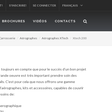
T!
S'INSCRIRE!
SE CONNECTER
FRANÇAIS
BROCHURES
VIDÉOS
CONTACTS
Carrosserie
Aérographes
Aérographes XTech
Xtech 200
a toujours en compte que pour le succès d’un bon projet
rande oeuvre est très important prendre soin des
ails. C’est pour cela que nous offrons une gamme
’aérographes, kits et accessoires, capables de couvrir
esoins de:
aerographique
lou