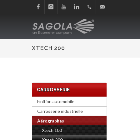
Facebook
Instagram
Youtube
Linkedin
+34
sagola@sagola.com
945
XTECH 200
214
150
CARROSSERIE
Finition automobile
Carrosserie industrielle
Aérographes
Xtech 100
Xtech 200