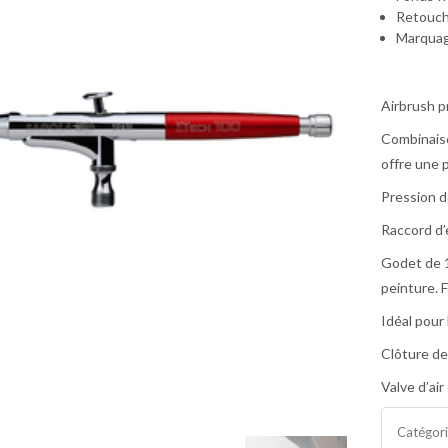
Retouch
Marquag
Airbrush p
Combinaiso
offre une 
Pression de
Raccord d’
Godet de 1
peinture. F
Idéal pour
Clôture de
Valve d’air
Catégor