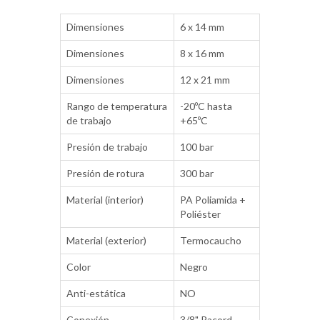
Dimensiones
6 x 14 mm
Dimensiones
8 x 16 mm
Dimensiones
12 x 21 mm
Rango de temperatura
-20ºC hasta
de trabajo
+65ºC
Presión de trabajo
100 bar
Presión de rotura
300 bar
Material (interior)
PA Poliamida +
Poliéster
Material (exterior)
Termocaucho
Color
Negro
Anti-estática
NO
Conexión
3/8" Racord