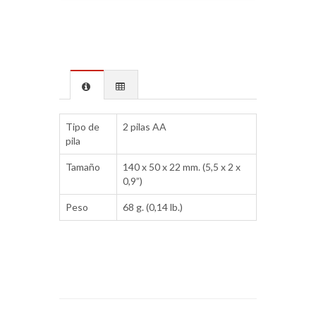
Tipo de
2 pilas AA
pila
Tamaño
140 x 50 x 22 mm. (5,5 x 2 x
0,9”)
Peso
68 g. (0,14 lb.)