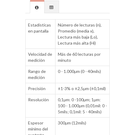
Estadísticas
Número de lecturas (n),
en pantalla
Promedio (media x),
Lectura más baja (Lo),
Lectura más alta (Hi)
Velocidad de
Más de 60 lecturas por
medición
minuto
Rango de
0 - 1.000µm (0 - 40mils)
medición
Precisión
±1-3% o ±2,5µm (±0,1mil)
Resolución
0,1µm: 0 -100µm; 1µm:
100 - 1.000µm (0,01mil: 0 -
5mils; 0,1mil: 5 - 40mils)
Espesor
300µm (12mils)
mínimo del
sustrato