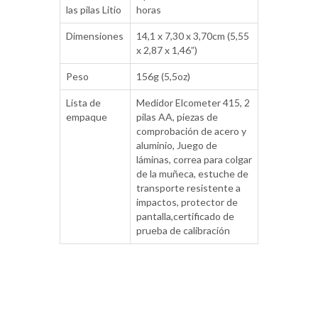
las pilas Litio
horas
Dimensiones
14,1 x 7,30 x 3,70cm (5,55
x 2,87 x 1,46”)
Peso
156g (5,5oz)
Lista de
Medidor Elcometer 415, 2
empaque
pilas AA, piezas de
comprobación de acero y
aluminio, Juego de
láminas, correa para colgar
de la muñeca, estuche de
transporte resistente a
impactos, protector de
pantalla,certificado de
prueba de calibración