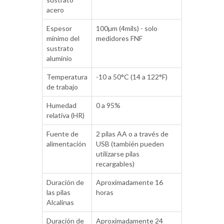
acero
Espesor
100µm (4mils) - solo
mínimo del
medidores FNF
sustrato
aluminio
Temperatura
-10 a 50°C (14 a 122°F)
de trabajo
Humedad
0 a 95%
relativa (HR)
Fuente de
2 pilas AA o a través de
alimentación
USB (también pueden
utilizarse pilas
recargables)
Duración de
Aproximadamente 16
las pilas
horas
Alcalinas
Duración de
Aproximadamente 24