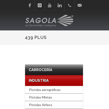
Facebook
Instagram
Youtube
Linkedin
+34
sagola@sagola.com
945
439 PLUS
214
150
CARROCERÍA
INDUSTRIA
Pistolas aerográficas
Pistolas Mixtas
Pistolas Airless