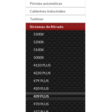
Pistolas automáticas
Calderines industriales
Turbinas
Sistemas de filtrado
5300X
5200X
5100X
5000X
4120 PLUS
4220 PLUS
479 PLUS
430 PLUS
439 PLUS
970 PLUS
437 PLUS