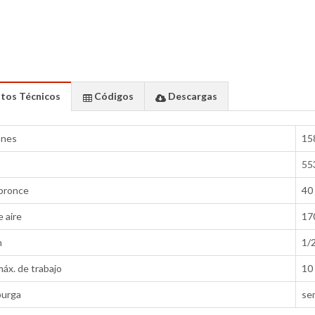
tos Técnicos
Códigos
Descargas
ones
15
55
 bronce
40
 aire
17
n
1/2
áx. de trabajo
10
purga
se