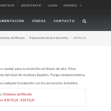
 SORTEOS!
¡REGÍSTRATE!
LOGIN
ESPAÑOL
UMENTACIÓN
VÍDEOS
CONTACTO
istemas de filtrado
Tratamiento de aire Serie Plus
439 PLUS
lto caudal, para su inserción en líneas de aire. Visor
te del nivel de residuos líquidos. Purga semiautomática.
a cualquier instalación con los accesorios incluidos.
ía:
Sistemas de filtrado
ltro 439 PLUS
,
439 PLUS