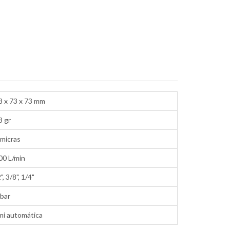
8 x 73 x 73 mm
3 gr
 micras
00 L/min
", 3/8", 1/4"
 bar
mi automática