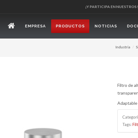
¡Y PARTICIPA EN NUESTROS
EMPRESA
PRODUCTOS
NOTICIAS
DOC
Industria
S
Filtro de a
transparen
Adaptable 
Categor
Tags:
Fi