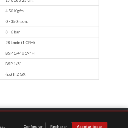
17 x 16 x 25 cm.
4,50 Kgfm
0 - 350 r.p.m.
3 - 6 bar
28 L/min (1 CFM)
BSP 1/4” x 19" H
BSP 1/8"
(Ex) II 2 GX
Contacta con soporte técnico:
tech@sagola.com
tacta con soporte de pedidos:
global.sales@sagola.com
Configurar
Rechazar
Aceptar todas