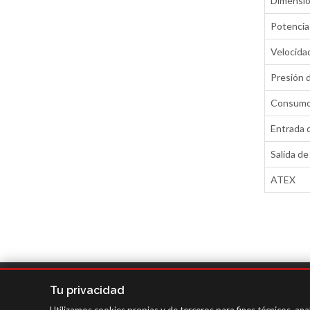
Dimensi
Potencia
Velocidad
Presión d
Consumo 
Entrada d
Salida de
ATEX
SAGOLA - Urartea 6 - Vitoria-Gasteiz 01010 (Álava-Spa
Tu privacidad
Intranet
/
WebMail
/
Aviso legal y Privacidad
/
Canal 