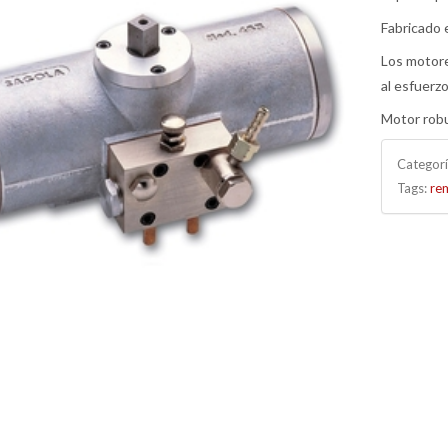
Fabricado e
Los motore
al esfuerz
Motor rob
Categor
Tags:
re