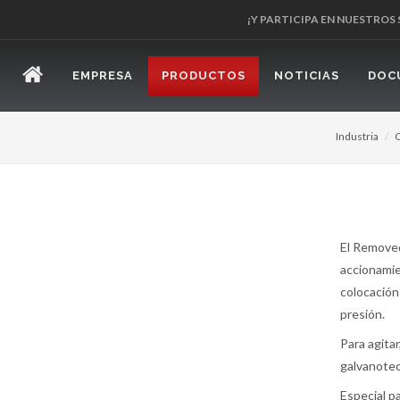
¡Y PARTICIPA EN NUESTROS
EMPRESA
PRODUCTOS
NOTICIAS
DOC
Industria
C
El Remove
accionamie
colocación
presión.
Para agita
galvanotec
Especial p