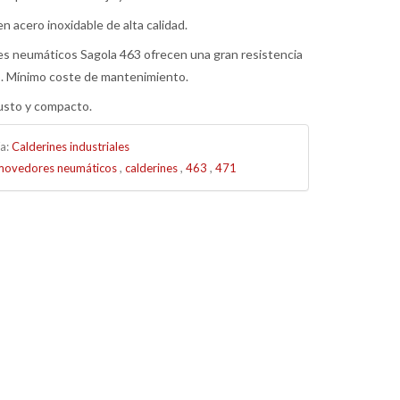
n acero inoxidable de alta calidad.
s neumáticos Sagola 463 ofrecen una gran resistencia
o. Mínimo coste de mantenimiento.
usto y compacto.
ía:
Calderines industriales
movedores neumáticos
,
calderines
,
463
,
471