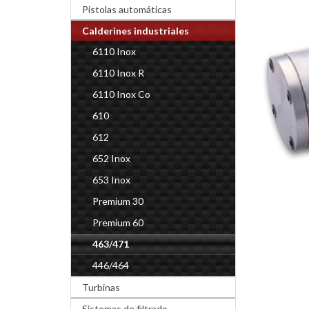
Pistolas automáticas
Calderines industriales
6110 Inox
6110 Inox R
6110 Inox Co
610
612
652 Inox
653 Inox
Premium 30
Premium 60
463/471
446/464
Turbinas
Sistemas de filtrado