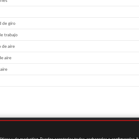
ones
 de giro
e trabajo
de aire
e aire
 aire
in)
de Protección del Informante
/
Con