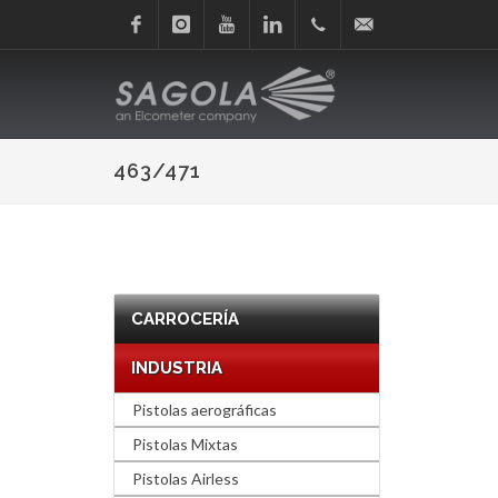
Facebook
Instagram
Youtube
Linkedin
+34
sagola@sagola.com
945
463/471
214
150
CARROCERÍA
INDUSTRIA
Pistolas aerográficas
Pistolas Mixtas
Pistolas Airless