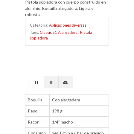
Pistola sopladora con cuerpo construido en
aluminio. Boquilla alargadera. Ligera y
robusta.
Categoría:
Aplicaciones diversas
Tags:
Classic S1 Alargadera
,
Pistola
sopladora
Boquilla
Con alargadera
Peso
198 g
Racor
1/4” macho
Consumo
240 L/min a 6 bar de presión