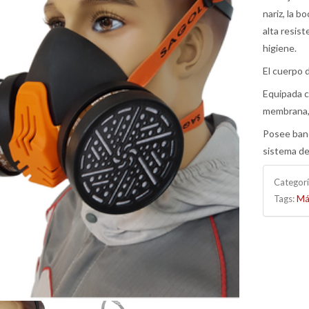
nariz, la b
alta resis
higiene.
El cuerpo 
Equipada c
membrana, q
Posee band
sistema de
Categor
Tags:
Má