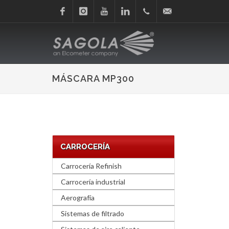
Facebook
Instagram
Youtube
Linkedin
+34
sagola@sagola.com
945
MÁSCARA MP300
214
150
CARROCERÍA
Carrocería Refinish
Carrocería industrial
Aerografía
Sistemas de filtrado