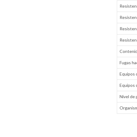
Resistenc
Resistenc
Resistenc
Resistenc
Conteni
Fugas hac
Equipos d
Equipos d
Nivel de 
Organism