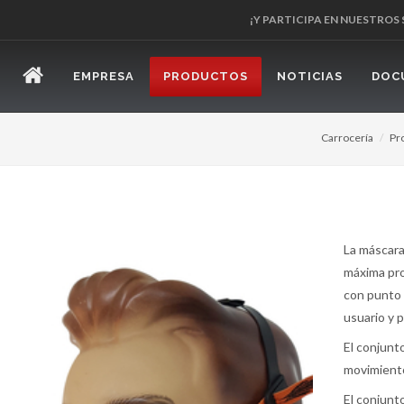
¡Y PARTICIPA EN NUESTROS
EMPRESA
PRODUCTOS
NOTICIAS
DOC
Carrocería
Pr
La máscara
máxima pro
con punto 
usuario y 
El conjunt
movimiento
El conjunto