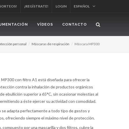
 SORTEOS!
¡REGÍSTRATE!
LOGIN
ESPAÑOL
UMENTACIÓN
VÍDEOS
CONTACTO
otección personal
Máscaras de respiración
Máscara MP300
 MP300 con filtro A1 está diseñada para ofrecer la
tección contra la inhalación de productos orgánicos
de ebullición superior a 65°C, sin ocasionar molestias al
permitiendo a éste ejercer su actividad con comodidad.
o se adapta perfectamente a todo tipo de gestos y
s, ofreciendo siempre el máximo nivel de protección.
, compuesto por una mascarilla y dos filtros, cubre la