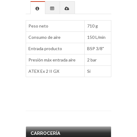
Peso neto
710 g
Consumo de aire
150 L/min
Entrada producto
BSP 3/8"
Presión máx entrada aire
2 bar
ATEX Ex 2 II GX
Si
CARROCERÍA