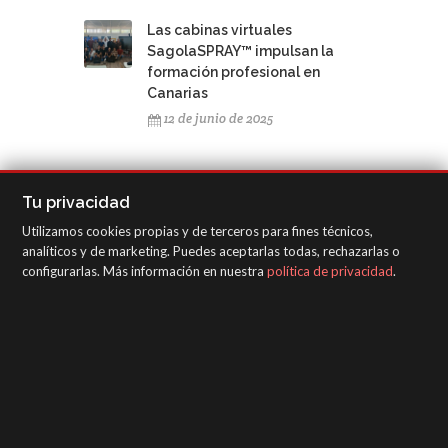
Las cabinas virtuales
SagolaSPRAY™ impulsan la
formación profesional en
Canarias
12 de junio de 2025
Tu privacidad
Utilizamos cookies propias y de terceros para fines técnicos,
NUBE DE TAGS
analíticos y de marketing. Puedes aceptarlas todas, rechazarlas o
configurarlas. Más información en nuestra
política de privacidad
.
Cornwell National Tool Rally Las Vegas
Cornwell
Las Vegas
Roberlo USA
4600 Xtreme
3300 GTO
Classic Pro XD